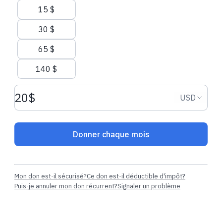
15 $
30 $
Dons récents
65 $
140 $
5,70 $ CAD
108,00 $ CAD
Montant du don USD
Devise d
USD
Jesus Gregorio A.
a fait un don
Brian C.
a fait u
unique
Donner chaque mois
Mon don est-il sécurisé?
Ce don est-il déductible d'impôt?
Puis-je annuler mon don récurrent?
Signaler un problème